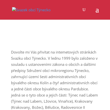
Dovolte mi Vás přivítat na intemetových stránkách
Svazku obcí Týnecko. V lednu 1999 bylo založeno v
souladu s ustanoveními zákona o obcích a dalšími
předpisy Sdružení obcí mikroregionu Týnecko,
zahrnující území šesti administrativních obcí
bývalého okresu Kolín a čtyř administrativních obcí
a jedné části obce bývalého okresu Pardubice.
jedná se o tyto obce a jejich části: Týnec nad Labem
(Týnec nad Labem, Lžovice, Vinařice), Krakovany
(Krakovany, Božec), Bělušice, Radovesnice II